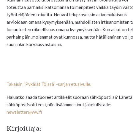
toteuttaa parhaiksi katsomansa toimenpiteet vaikka täysin vast
työntekijöiden toiveita. Neuvotteluprosessin asianmukaisuus
arvioidaan omana kysymyksenään, mahdollisten irtisanomisten t
lomautusten oikeellisuus omana kysymyksenään. Kun asiat on te
parhain päin, molemmat ovat kunnossa, mutta hätäileminen voi j
suuriinkin korvausvastuisiin.
Takaisin “Pykälät Töissä” -sarjan etusivulle.
Haluatko saada tuoreet artikkelit suoraan sähköpostiisi? Lähetä
sähköpostisoitteesi, niin lisäämme sinut jakelulistalle:
newsletter@ww.fi
Kirjoittaja: