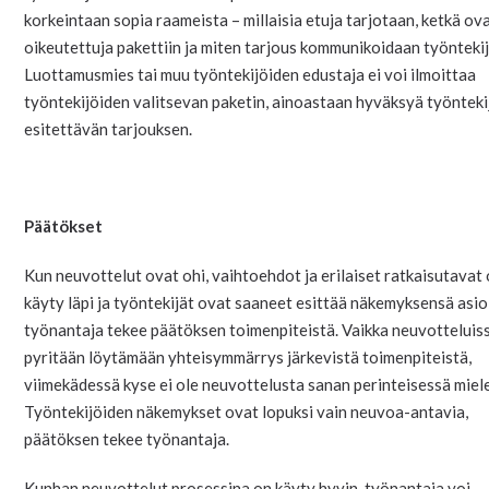
korkeintaan sopia raameista – millaisia etuja tarjotaan, ketkä ov
oikeutettuja pakettiin ja miten tarjous kommunikoidaan työntekijö
Luottamusmies tai muu työntekijöiden edustaja ei voi ilmoittaa
työntekijöiden valitsevan paketin, ainoastaan hyväksyä työntekij
esitettävän tarjouksen.
Päätökset
Kun neuvottelut ovat ohi, vaihtoehdot ja erilaiset ratkaisutavat
käyty läpi ja työntekijät ovat saaneet esittää näkemyksensä asio
työnantaja tekee päätöksen toimenpiteistä. Vaikka neuvotteluis
pyritään löytämään yhteisymmärrys järkevistä toimenpiteistä,
viimekädessä kyse ei ole neuvottelusta sanan perinteisessä miel
Työntekijöiden näkemykset ovat lopuksi vain neuvoa-antavia,
päätöksen tekee työnantaja.
Kunhan neuvottelut prosessina on käyty hyvin, työnantaja voi