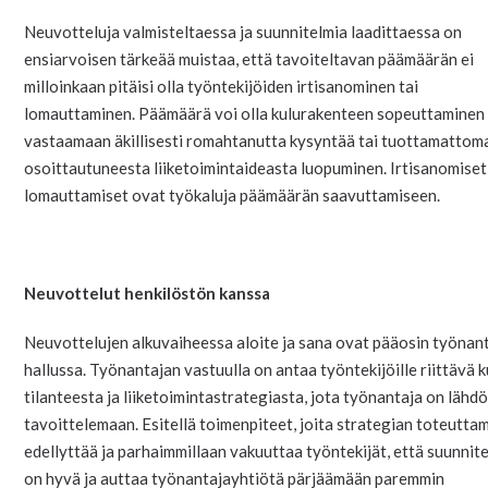
Neuvotteluja valmisteltaessa ja suunnitelmia laadittaessa on
ensiarvoisen tärkeää muistaa, että tavoiteltavan päämäärän ei
milloinkaan pitäisi olla työntekijöiden irtisanominen tai
lomauttaminen. Päämäärä voi olla kulurakenteen sopeuttaminen
vastaamaan äkillisesti romahtanutta kysyntää tai tuottamattom
osoittautuneesta liiketoimintaideasta luopuminen. Irtisanomiset
lomauttamiset ovat työkaluja päämäärän saavuttamiseen.
Neuvottelut henkilöstön kanssa
Neuvottelujen alkuvaiheessa aloite ja sana ovat pääosin työnan
hallussa. Työnantajan vastuulla on antaa työntekijöille riittävä 
tilanteesta ja liiketoimintastrategiasta, jota työnantaja on lähd
tavoittelemaan. Esitellä toimenpiteet, joita strategian toteutta
edellyttää ja parhaimmillaan vakuuttaa työntekijät, että suunnit
on hyvä ja auttaa työnantajayhtiötä pärjäämään paremmin