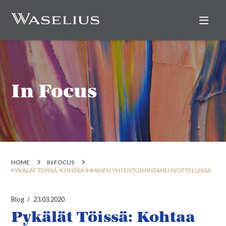
Nav
In Focus
HOME
IN FOCUS
PYKÄLÄT TÖISSÄ: KOHTAA IHMINEN YHTEISTOIMINTANEUVOTTELUISSA
Blog
23.03.2020
Pykälät Töissä: Kohtaa