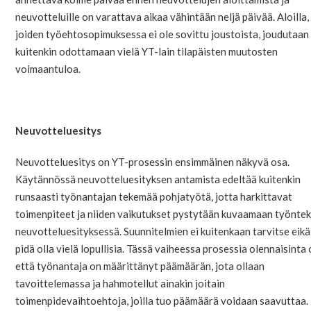
neuvotteluille on varattava aikaa vähintään neljä päivää. Aloilla,
joiden työehtosopimuksessa ei ole sovittu joustoista, joudutaan
kuitenkin odottamaan vielä YT-lain tilapäisten muutosten
voimaantuloa.
Neuvotteluesitys
Neuvotteluesitys on YT-prosessin ensimmäinen näkyvä osa.
Käytännössä neuvotteluesityksen antamista edeltää kuitenkin
runsaasti työnantajan tekemää pohjatyötä, jotta harkittavat
toimenpiteet ja niiden vaikutukset pystytään kuvaamaan työnteki
neuvotteluesityksessä. Suunnitelmien ei kuitenkaan tarvitse eik
pidä olla vielä lopullisia. Tässä vaiheessa prosessia olennaisinta 
että työnantaja on määrittänyt päämäärän, jota ollaan
tavoittelemassa ja hahmotellut ainakin joitain
toimenpidevaihtoehtoja, joilla tuo päämäärä voidaan saavuttaa.