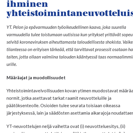
ihminen
yhteistoimintaneuvottelui
YT. Pelon ja epävarmuuden työoikeudellinen kaava, joka suurella
varmuudella tulee toistumaan uutisissa kun yritykset yrittävät sopeu
selvitä koronaviruksen aiheuttamasta taloudellisesta shokista. Vaik
tilanteessa on erityisen tärkeää, että tarvittavat prosessit osataan ha
taiten, jotta ollaan valmiina talouden kääntyessä taas normaalimmi
urille.
Määräajat ja muodollisuudet
Yhteistoimintavelvollisuuden kovan ytimen muodostavat määräa
normit, jotka asettavat tarkat raamit neuvotteluille ja
päätöksenteolle. Osioiden tulee seurata toisiaan oikeassa
järjestyksessä, lain ja säädösten asettamia aikarajoja noudattae
YT-neuvottelujen neljä vaihetta ovat (i) neuvotteluesitys, (ii)