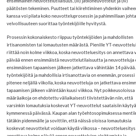
ensimmäinen neuvottelutilaisuus, (iii) jatkoneuvottelut ja (iv)
päätösten tekeminen. Puutteet tai kiirehtiminen yhdenkin vaihee
kanssa voi pilata koko neuvotteluprosessin ja pahimmillaan joht
velvollisuuteen suorittaa työntekijöille hyvitystä.
Prosessin kokonaiskesto riippuu työntekijöiden ja mahdollisten
irtisanomisten tai lomautusten määrästä. Pienille YT-neuvottelui
riittää noin kolme viikkoa, koska neuvotteluesitys on annettava v
päivää ennen ensimmäistä neuvottelutilaisuutta ja neuvotteluja
ensimmäisen tapaamisen jälkeen jatkettava vähintään 14 päivää.
työntekijöitä ja mahdollisia irtisanottavia on enemmän, prosessi
pitenee neljällä viikolla, koska neuvotteluja on jatkettava ensim
tapaamisen jälkeen vähintään kuusi viikkoa. Nyt poikkeusoloissa
määräaikoja on ehdotettu väliaikaisesti tiivistettävän niin, että
varsinkin lomautuksia koskevat YT-neuvottelut saataisiin käytyä
kymmenessä päivässä. Kaupan alan työehtosopimuksessa mentii
tätäkin pidemmälle ja sovittiin, että näissä oloissa lomautuksia
koskevat neuvottelut voidaan käydä viikossa – neuvotteluesitys
annettava kolme päivää ennen neuvottelujen aloittamista ja