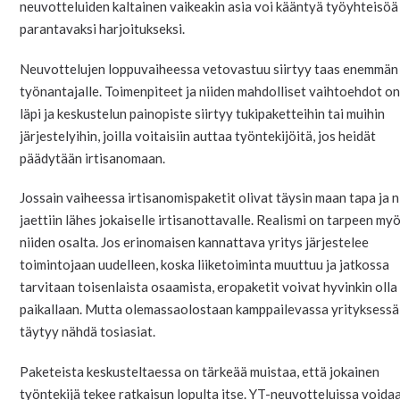
neuvotteluiden kaltainen vaikeakin asia voi kääntyä työyhteisöä
parantavaksi harjoitukseksi.
Neuvottelujen loppuvaiheessa vetovastuu siirtyy taas enemmän
työnantajalle. Toimenpiteet ja niiden mahdolliset vaihtoehdot o
läpi ja keskustelun painopiste siirtyy tukipaketteihin tai muihin
järjestelyihin, joilla voitaisiin auttaa työntekijöitä, jos heidät
päädytään irtisanomaan.
Jossain vaiheessa irtisanomispaketit olivat täysin maan tapa ja n
jaettiin lähes jokaiselle irtisanottavalle. Realismi on tarpeen my
niiden osalta. Jos erinomaisen kannattava yritys järjestelee
toimintojaan uudelleen, koska liiketoiminta muuttuu ja jatkossa
tarvitaan toisenlaista osaamista, eropaketit voivat hyvinkin olla
paikallaan. Mutta olemassaolostaan kamppailevassa yrityksessä
täytyy nähdä tosiasiat.
Paketeista keskusteltaessa on tärkeää muistaa, että jokainen
työntekijä tekee ratkaisun lopulta itse. YT-neuvotteluissa voida