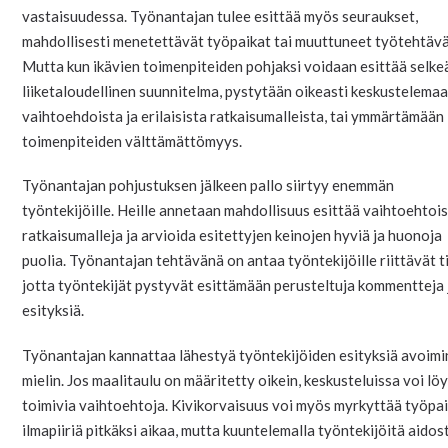
vastaisuudessa. Työnantajan tulee esittää myös seuraukset,
mahdollisesti menetettävät työpaikat tai muuttuneet työtehtävä
Mutta kun ikävien toimenpiteiden pohjaksi voidaan esittää selke
liiketaloudellinen suunnitelma, pystytään oikeasti keskustelema
vaihtoehdoista ja erilaisista ratkaisumalleista, tai ymmärtämään
toimenpiteiden välttämättömyys.
Työnantajan pohjustuksen jälkeen pallo siirtyy enemmän
työntekijöille. Heille annetaan mahdollisuus esittää vaihtoehtois
ratkaisumalleja ja arvioida esitettyjen keinojen hyviä ja huonoja
puolia. Työnantajan tehtävänä on antaa työntekijöille riittävät t
jotta työntekijät pystyvät esittämään perusteltuja kommentteja 
esityksiä.
Työnantajan kannattaa lähestyä työntekijöiden esityksiä avoimi
mielin. Jos maalitaulu on määritetty oikein, keskusteluissa voi lö
toimivia vaihtoehtoja. Kivikorvaisuus voi myös myrkyttää työpa
ilmapiiriä pitkäksi aikaa, mutta kuuntelemalla työntekijöitä aidost