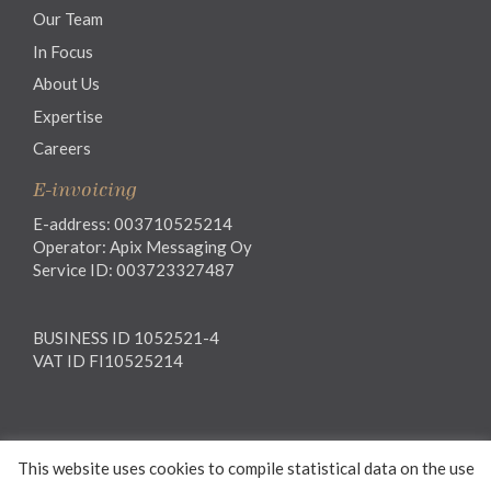
Our Team
In Focus
About Us
Expertise
Careers
E-invoicing
E-address: 003710525214
Operator: Apix Messaging Oy
Service ID: 003723327487
BUSINESS ID 1052521-4
VAT ID FI10525214
Legal notice
This website uses cookies to compile statistical data on the use
Privacy notice