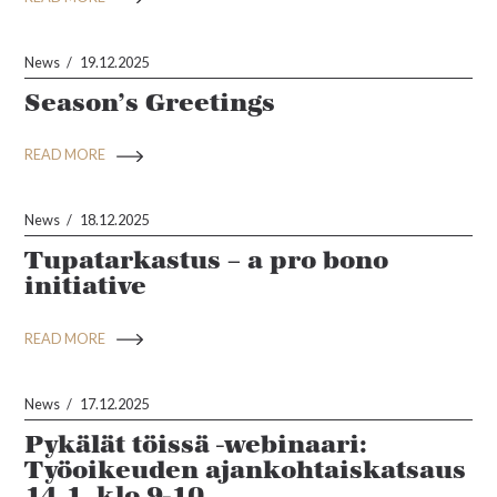
News
19.12.2025
Season’s Greetings
READ MORE
News
18.12.2025
Tupatarkastus – a pro bono
initiative
READ MORE
News
17.12.2025
Pykälät töissä -webinaari:
Työoikeuden ajankohtaiskatsaus
14.1. klo 9-10